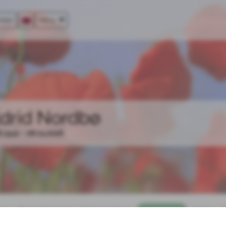
rator
Meny
ldrid Nordbø
8.1942 - 08.04.2026
ter
Gi en minnegave
Om begravelsen
Dødsannonse
Galleri