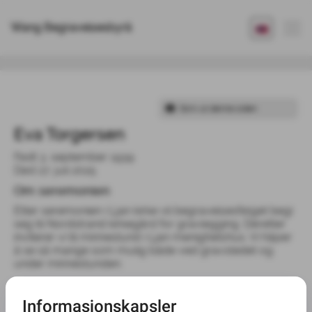
Wang Begravelsesbyrå
Eva Torgersen
Født 3. september 1939
Død 27. juli 2025
Om seremonien
Etter seremonien i Ljan kirke vil begravelsesfølget begi
seg til Nordstrand kirkegård for gravlegging. Deretter
inviterer vi til minnestund i Ljan menighetshus. Vi håper
å se så mange som mulig både ved gravstedet og
under minnestunden.
Tid og sted for seremonien 07-08-2025